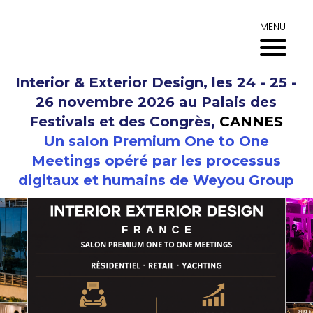
Aller
au
MENU
contenu
Interior & Exterior Design, les 24 - 25 -
26 novembre 2026 au Palais des
Festivals et des Congrès,
CANNES
Un salon Premium One to One
Meetings opéré par les processus
digitaux et humains de Weyou Group