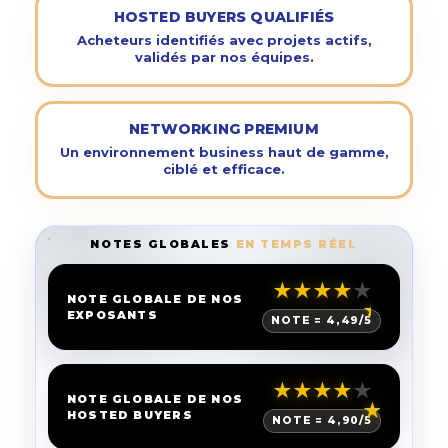
HOSTED BUYERS QUALIFIÉS
Acheteurs identifiés avec projets actifs,
validés par nos équipes.
NETWORKING PREMIUM
Un environnement business haut de gamme,
ciblé et efficace.
NOTES GLOBALES
EN TEMPS RÉEL
★
★
★
★
★
NOTE GLOBALE DE NOS
EXPOSANTS
NOTE =
4,49
/5
★
★
★
★
★
NOTE GLOBALE DE NOS
HOSTED BUYERS
NOTE =
4,90
/5