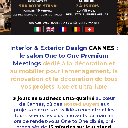
Interior & Exterior Design
CANNES
:
le salon One to One Premium
Meetings
dédié à la décoration et
au mobilier pour l'aménagement, la
rénovation et la décoration de tous
vos projets luxe et ultra-luxe
3 jours de business ultra-qualifié
au cœur
de Cannes, où des
Hosted Buyers
aux
projets concrets et validés rencontrent les
fournisseurs les plus innovants du marché
lors de rendez-vous One to One ciblés, pré-
organisés de
15 minutes sur leur stand
.